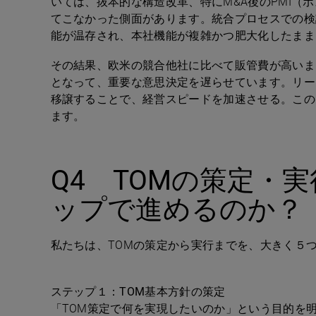
いては、抜本的な構造改革、特に
M&A
後の
PMI
（ポ
てこなかった側面があります。統合プロセスでの検
能が温存され、本社機能が複雑かつ肥大化したまま
その結果、欧米の競合他社に比べて販管費が高いま
となって、重要な意思決定を遅らせています。リー
移譲することで、経営スピードを加速させる。この
ます。
Q4
TOM
の策定・実
ップで進めるのか？
私たちは、
TOM
の策定から実行までを、大きく５
ステップ１：
TOM
基本方針の策定
「
TOM
策定で何を実現したいのか」という目的を