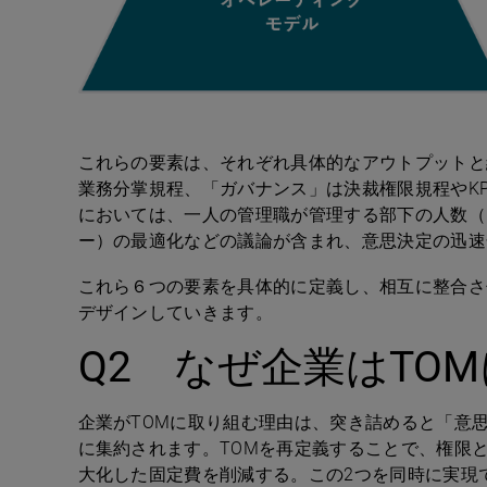
これらの要素は、それぞれ具体的なアウトプットと
業務分掌規程、「ガバナンス」は決裁権限規程や
KP
においては、一人の管理職が管理する部下の人数（
ー）の最適化などの議論が含まれ、意思決定の迅速
これら６つの要素を具体的に定義し、相互に整合さ
デザインしていきます。
Q2
なぜ企業は
TOM
企業が
TOM
に取り組む理由は、突き詰めると「意
に集約されます。
TOM
を再定義することで、権限
大化した固定費を削減する。この
2
つを同時に実現