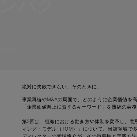
インパク
 read
絶対に失敗できない、そのときに。
事業再編や
M&A
の局面で、どのように企業価値を
「企業価値向上に資するキーワード」を熟練の実務
第
3
回は、組織における動き方や体制を変革し、意
ィング・モデル（
TOM
）」について、当該領域で
ディレクターの愛場悠介が、その重要性と実践方法