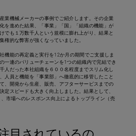
産業機械メーカーの事例でご紹介します。その企業
化を進めた結果、「事業」「国」「組織の機能」が
けでも１万数千人という規模に膨れ上がり、結果と
集権的な弊害が強くなっていました。
社機能の再定義と実行を
12
か月の期間でご支援しま
の一連のバリューチェーンを
1
つの組織内で完結でき
千人だった本社組織を６００名程度までスリム化し
、人員と機能を「事業部」へ徹底的に移管したこと
て、開発から生産、販売、アフターサービスまでの
決定スピードも大きく向上しました。結果として、
く、市場へのレスポンス向上によるトップライン（売
注目されているの