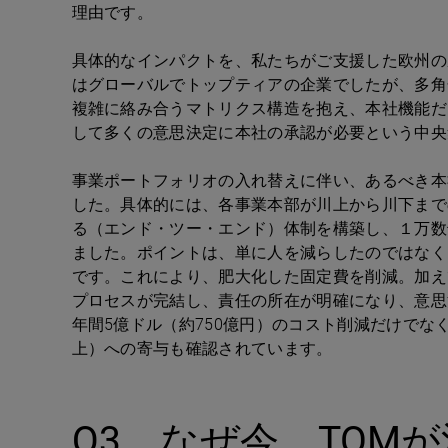
理由です。
具体的なインパクトを、私たちがご支援した欧州の
はグローバルでトップティアの企業でしたが、多角
複雑に絡み合うマトリクス構造を抱え、本社機能だ
して多くの意思決定に本社の承認が必要という中央
事業ポートフォリオの入れ替えに伴い、あるべき本
した。具体的には、各事業本部が川上から川下まで
る（エンド・ツー・エンド）体制を構築し、１万数
ました。ポイントは、単に人を減らしたのではなく
です。これにより、肥大化した固定費を削減。加え
プロセスが完結し、責任の所在が明確になり、意思
年間
5
億ドル（約
750
億円）のコスト削減だけでな
上）への寄与も確認されています。
Q3
なぜ今、
TOM
が