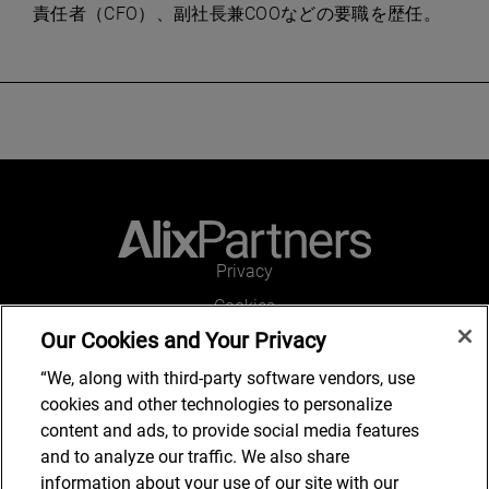
責任者（CFO）、副社長兼COOなどの要職を歴任。
Privacy
Cookies
Our Cookies and Your Privacy
Legal and Regulatory
Accessibility
“We, along with third-party software vendors, use
cookies and other technologies to personalize
Connect with us
content and ads, to provide social media features
and to analyze our traffic. We also share
information about your use of our site with our