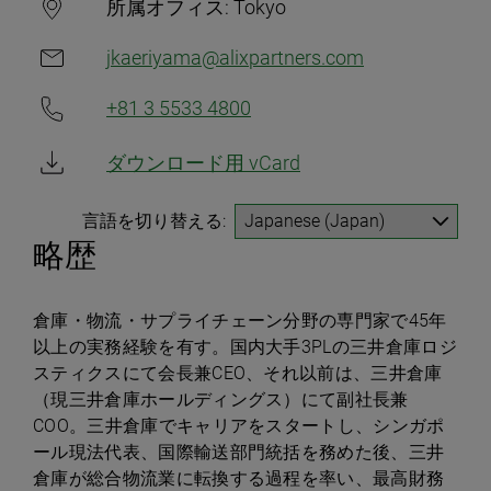
所属オフィス:
Tokyo
jkaeriyama@alixpartners.com
+81 3 5533 4800
ダウンロード用 vCard
言語を切り替える:
略歴
倉庫・物流・サプライチェーン分野の専門家で45年
以上の実務経験を有す。国内大手3PLの三井倉庫ロジ
スティクスにて会長兼CEO、それ以前は、三井倉庫
（現三井倉庫ホールディングス）にて副社長兼
COO。三井倉庫でキャリアをスタートし、シンガポ
ール現法代表、国際輸送部門統括を務めた後、三井
倉庫が総合物流業に転換する過程を率い、最高財務