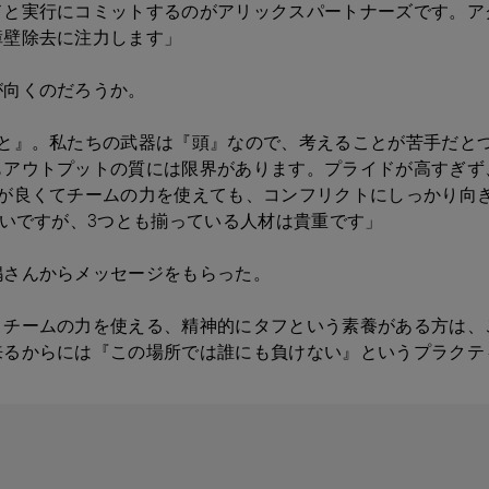
ドと実行にコミットするのがアリックスパートナーズです。ア
障壁除去に注力します」
が向くのだろうか。
と』。私たちの武器は『頭』なので、考えることが苦手だと
もアウトプットの質には限界があります。プライドが高すぎず
頭が良くてチームの力を使えても、コンフリクトにしっかり向
多いですが、3つとも揃っている人材は貴重です」
嶋さんからメッセージをもらった。
、チームの力を使える、精神的にタフという素養がある方は、
来るからには『この場所では誰にも負けない』というプラク