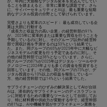
が、年内に大規模なデジタル変革を見込んでしてい
ることを踏まえると、非常に重要な課題です。さら
に、サイバーセキュリティとAIは、最も重要な短期
的なデジタル投資の分野として挙げられています。
完璧さよりも変革のスピード：
最も成功している企
業は大胆に行動する
「成長力と収益力の高い企業」の経営幹部の91%
が、2025年に変革的または重要な買収を行うことを
予期しているのに対し、そのグループ以外の経営幹
部で買収計画を予測するのは53%という結果でし
た。また、同グループの65%が2025年中に大幅なビ
ジネスモデルの変更を行う予定であるのに対し、そ
の他の経営幹部では38%となっています。さらに、
同グループの87%が2025年はデジタル・ツールやテ
クノロジーに2024年よりも多くの資金を投資すると
回答しています。その他、同グループの73%が、デ
ジタル投資から10%以上の収益を報告している一
方、他の経営幹部では14%という結果でした。
サプライチェーンのひずみの解決策として
AI
が台頭
AIは、潜在的なサプライチェーンのディスラプショ
ンに対処するための重要なツールとして台頭してお
り、特に材料費や供給力が変動する中で、経営幹部
の81%は、AIや機械学習がサプライチェーン業務を