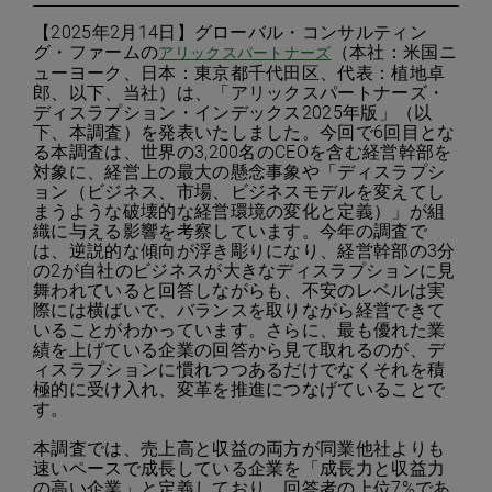
【2025年2月14日】グローバル・コンサルティン
グ・ファームの
（本社：米国ニ
アリックスパートナーズ
ューヨーク、日本：東京都千代田区、代表：植地卓
郎、以下、当社）は、「アリックスパートナーズ・
ディスラプション・インデックス2025年版」（以
下、本調査）を発表いたしました。今回で6回目とな
る本調査は、世界の3,200名のCEOを含む経営幹部を
対象に、経営上の最大の懸念事象や「ディスラプシ
ョン（ビジネス、市場、ビジネスモデルを変えてし
まうような破壊的な経営環境の変化と定義）」が組
織に与える影響を考察しています。今年の調査で
は、逆説的な傾向が浮き彫りになり、経営幹部の3分
の2が自社のビジネスが大きなディスラプションに見
舞われていると回答しながらも、不安のレベルは実
際には横ばいで、バランスを取りながら経営できて
いることがわかっています。さらに、最も優れた業
績を上げている企業の回答から見て取れるのが、デ
ィスラプションに慣れつつあるだけでなくそれを積
極的に受け入れ、変革を推進につなげていることで
す。
本調査では、売上高と収益の両方が同業他社よりも
速いペースで成長している企業を「成長力と収益力
の高い企業」と定義しており、回答者の上位7%であ