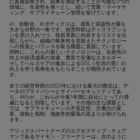
に直接反映され、結果を測定することが可能な3つの
領域に、生産性を第一とし、続いて営業・マーケテ
ィング、サプライチェーン管理を挙げています。
AI、自動化、ロボティクスは、成長と収益性が最も
大きな分野の一角です。経営幹部はディスラプショ
ンを受け入れつつ、技術革新に内在するリスクを注
視しながら、組織の将来性を見据えたテクノロジー
への投資とバランスを取る難題に直面しています。
同時に、これらの新しいテクノロジーは、生産性の
向上や経済成長の加速、豊富で安価なエネルギー、
そしてヘルスケアの進歩によるQOL（生活の質）の
向上を伴う長寿化をもたらすことが期待されていま
す。
全ての経営幹部の2025年における最大の懸念は、デ
ータのプライバシーとサイバーセキュリティであ
り、46%が、これらが今後1年間に自社にとっての脅
威になると回答しています。その他の主な課題とし
ては、サプライチェーンの不安定性、労働力の変
革、規制と税制、地政学的緊張の高まりが挙げられ
ます。
アリックスパートナーズのエグゼクティブ・チェア
マンであるサイモン・フリークリーは、次のように