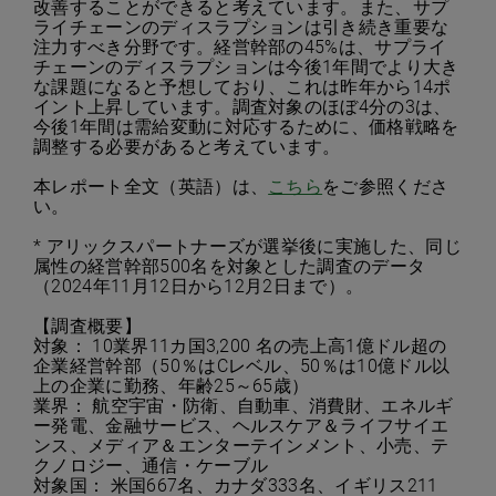
改善することができると考えています。また、サプ
ライチェーンのディスラプションは引き続き重要な
注力すべき分野です。経営幹部の45%は、サプライ
チェーンのディスラプションは今後1年間でより大き
な課題になると予想しており、これは昨年から14ポ
イント上昇しています。調査対象のほぼ4分の3は、
今後1年間は需給変動に対応するために、価格戦略を
調整する必要があると考えています。
本レポート全文（英語）は、
こちら
をご参照くださ
い。
* アリックスパートナーズが選挙後に実施した、同じ
属性の経営幹部500名を対象とした調査のデータ
（2024年11月12日から12月2日まで）。
【調査概要】
対象： 10業界11カ国3,200 名の売上高1億ドル超の
企業経営幹部（50％はCレベル、50％は10億ドル以
上の企業に勤務、年齢25～65歳）
業界： 航空宇宙・防衛、自動車、消費財、エネルギ
ー発電、金融サービス、ヘルスケア＆ライフサイエ
ンス、メディア＆エンターテインメント、小売、テ
クノロジー、通信・ケーブル
対象国： 米国667名、カナダ333名、イギリス211