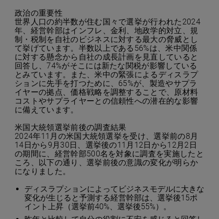
政治の重要性
世界人口の約半数が住む国々で選挙が行われた2024
年、経営幹部はインフレ、金利、地政学的対立、規
制・税制を自社のビジネスに対する最大の脅威とし
て挙げています。半数以上である56%は、米中関係
に対する懸念から自社の成長計画を見直していると
回答し、74%がそこには新たな関税が影響している
とみています。また、米中の緊張によるディスラプ
ションに先手を打つために、65%が、製造やサプラ
イヤーの拠点、価格戦略を調整することで、原材料
コストやサプライヤーとの信頼性への潜在的な影響
に備えています。
米国大統領選挙前後の調査結果
2024年11月の米国大統領選挙を受け、選挙前の8月
14日から9月30日、選挙後の11月12日から12月2日
の期間に、経営幹部500名を対象に調査を実施したと
ころ、以下の通り、選挙前後の意識の変化が明らか
になりました。
ディスラプションによってビジネスモデルに大きな
変化が生じると予測する経営幹部は、選挙後15ポ
イント上昇（選挙前40%、選挙後55%）。