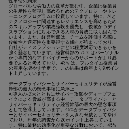
性革命の到来
グローバルな労働力の変革が進む中、企業は従業員
の生産性を監視し高めるためのテクノロジーやトレ
ーニングプログラムに投資しています。特に、AIと
テクノロジーに関連するレジリエンスを高めるため
のスキルアップや業務経験を優先し、俊敏かつディ
スラプションに対応できる人材の育成に取り組んで
います。また、経営幹部は、チームを評価する際に
俊敏性と適応性を重要視する傾向が強まっており、
自社がディスラプションにどの程度対応できるかを
強く懸念しています。経営幹部の 75% はパーソナル
かつ専門的なアドバイザーからのサポートがより必
要であると考えており、43% は、フルタイム従業員
の雇用を増やす予定で、この結果は前年より9ポイン
ト上昇しています。
データプライバシーとサイバーセキュリティが経営
幹部の最大の懸念事項に急浮上
AI導入の拡大とともにサイバー攻撃やディープフェ
イクによる脅威が高まる中、データプライバシーと
サイバーセキュリティが経営幹部の最大の懸念事項
として急浮上しています。46%がデータプライバシ
ーとサイバーセキュリティを大きな脅威として挙げ
ており、昨年の調査から20ポイント上昇していま
す。特に業務の効率化が重要な分野において、45%