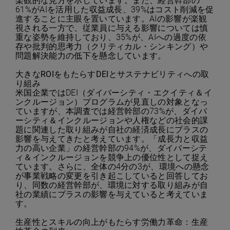
楽観的な見方を示しています。また、経営幹部の
61%がAIを活用した収益成長、39%はコスト削減を促
進することに主眼を置いています。AIの影響が楽観
視される一方で、従業員に与える影響については慎
重な姿勢を維持しており、35%が、AIへの過度の依
存や批判的思考力（クリティカル・シンキング）や
問題解決能力の低下を懸念しています。
大きな
ROI
をもたらす
DEI
とサステナビリティへの取
り組み
米国企業ではDEI（ダイバーシティ・エクイティ＆イ
ンクルージョン）プログラムが見直しの対象となっ
ていますが、本調査では経営幹部の73%が、ダイバ
ーシティ＆インクルージョンや人権などの社会的課
題に関連した取り組みが自社の経済成長にプラスの
影響を与えてきたと考えています。「成長力と収益
力の高い企業」の経営幹部の94%が、ダイバーシテ
ィ＆インクルージョンを競争上の優位性として捉え
ています。さらに、全体の4分の3が、環境への懸念
が事業戦略の変更を引き起こしていると回答してお
り、同数の経営幹部が、環境に対する取り組みが自
社の業績にプラスの影響を与えていると考えていま
す。
生産性とスキルの向上がもたらす労働力革命：生産