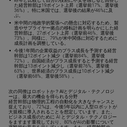
昨年と比較して自分の役割に不安を感じると回答し
た経営幹部は19ポイント上昇（選挙前17%、選挙後
36%）。特に米国では、選挙後の結果が46%に及
ぶ。
米中間の地政学的緊張への懸念に対応するため、製
造やサプライヤー拠点の移転計画を明らかにした経
営幹部は、27ポイント上昇（選挙前46%、選挙後
73%）。同様に、79%が米中関係に対応するために
成長計画を調整している。
今後1年間の企業収益のプラス成長を予測する経営
幹部は12ポイント減少（選挙前84%、選挙後
72%）。自国経済がプラス成長すると予測する経営
幹部は13ポイント減少し（選挙前76%、選挙後
63%）、世界経済のプラス成長は10ポイント減少
（選挙前68%、選挙後58%）。
次の同僚はロボットか？
AI
とデジタル・テクノロジ
ーは、最大の機会を得られる分野
経営幹部は物理的工程の自動化を大きなチャンスと
捉えており、72%は、今後5年以内に人型ロボットが
大規模に導入されることを想定しています。また、
ビジネス成長のために AI とデジタル・テクノロジー
をますます重視しており、80%がAIの影響について