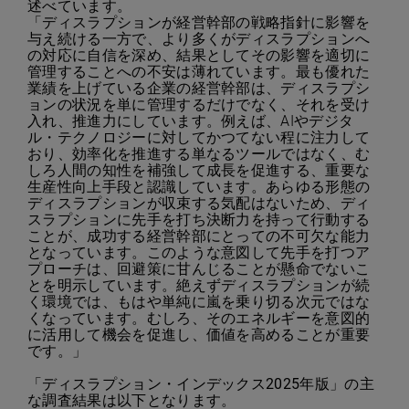
述べています。
「ディスラプションが経営幹部の戦略指針に影響を
与え続ける一方で、より多くがディスラプションへ
の対応に自信を深め、結果としてその影響を適切に
管理することへの不安は薄れています。最も優れた
業績を上げている企業の経営幹部は、ディスラプシ
ョンの状況を単に管理するだけでなく、それを受け
入れ、推進力にしています。例えば、AIやデジタ
ル・テクノロジーに対してかつてない程に注力して
おり、効率化を推進する単なるツールではなく、む
しろ人間の知性を補強して成長を促進する、重要な
生産性向上手段と認識しています。あらゆる形態の
ディスラプションが収束する気配はないため、ディ
スラプションに先手を打ち決断力を持って行動する
ことが、成功する経営幹部にとっての不可欠な能力
となっています。このような意図して先手を打つア
プローチは、回避策に甘んじることが懸命でないこ
とを明示しています。絶えずディスラプションが続
く環境では、もはや単純に嵐を乗り切る次元ではな
くなっています。むしろ、そのエネルギーを意図的
に活用して機会を促進し、価値を高めることが重要
です。」
「ディスラプション・インデックス
2025
年版」の主
な調査結果は以下となります。