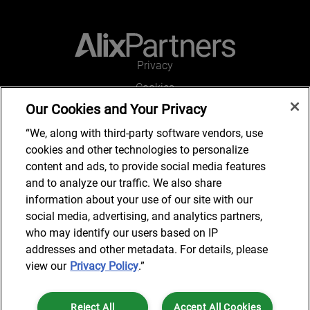
Privacy
Cookies
Our Cookies and Your Privacy
Legal and Regulatory
Accessibility
“We, along with third-party software vendors, use
cookies and other technologies to personalize
Connect with us
content and ads, to provide social media features
and to analyze our traffic. We also share
information about your use of our site with our
social media, advertising, and analytics partners,
Subscribe to updates
who may identify our users based on IP
addresses and other metadata. For details, please
view our
Privacy Policy
.”
© 2026 AlixPartners, LLP. AlixPartners is not a certified public
Reject All
Accept All Cookies