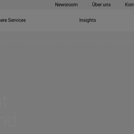
Newsroom
Über uns
Kon
ere Services
Insights
ulatorischen Anforderungen als Treiber von Unternehmensbewer
t
und