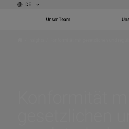
Unser Team
Uns
/
Insights
/
Konformität mit gesetzlichen und reg
Finanzdienstleistungssektor
Konformität mi
gesetzlichen 