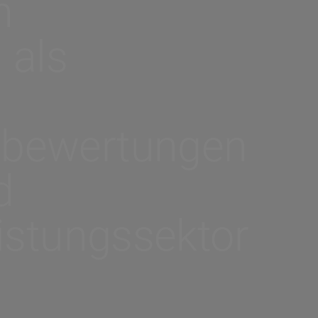
n
 als
bewertungen
d
istungssektor