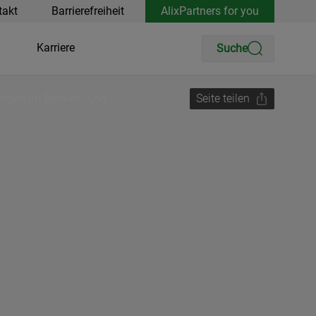
takt
Barrierefreiheit
AlixPartners for you
Karriere
Suche
tungen im Banken- und
Seite teilen