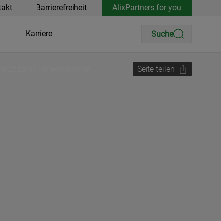
takt
Barrierefreiheit
AlixPartners for you
Karriere
Suche
jetzt zählt Time-to-Market
Seite teilen