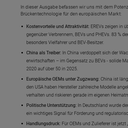
In dieser Ausgabe befassen wir uns mit dem Poten
Brückentechnologie für den europäischen Markt:
Kostenvorteile und Attraktivität:
EREVs zeigen in üb
gegenüber Verbrennern, BEVs und PHEVs. 83 % der
besonders Vielfahrer und BEV-Besitzer.
China als Treiber:
In China verdoppelt sich der W
erwirtschaften – im Gegensatz zu BEVs - solide Ma
2020 auf über 50 in 2025.
Europäische OEMs unter Zugzwang:
China ist läng
den USA haben Hersteller zahlreiche Modelle ange
verhalten und riskieren gerade im eigenen Heimatma
Politische Unterstützung:
In Deutschland wurde der 
ein wichtiges Signal für Förderung und regulatoris
Handlungsdruck:
Für OEMs und Zulieferer ist jetzt