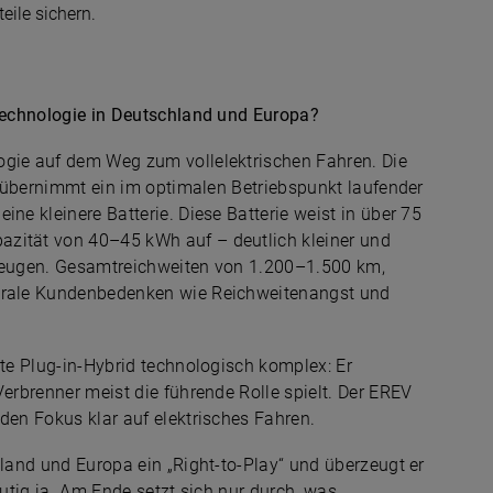
eile sichern.
gstechnologie in Deutschland und Europa?
ogie auf dem Weg zum vollelektrischen Fahren. Die
en übernimmt ein im optimalen Betriebspunkt laufender
ne kleinere Batterie. Diese Batterie weist in über 75
azität von 40–45 kWh auf – deutlich kleiner und
hrzeugen. Gesamtreichweiten von 1.200–1.500 km,
ntrale Kundenbedenken wie Reichweitenangst und
rte Plug-in-Hybrid technologisch komplex: Er
Verbrenner meist die führende Rolle spielt. Der EREV
den Fokus klar auf elektrisches Fahren.
hland und Europa ein „Right-to-Play“ und überzeugt er
eutig ja. Am Ende setzt sich nur durch, was