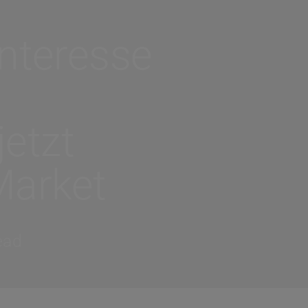
nteresse
jetzt
Market
ead