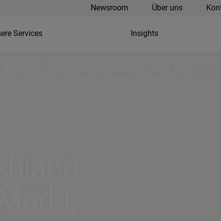
Newsroom
Über uns
Kon
ere Services
Insights
kt, TCO und Konsumenteninteresse signalisieren Startschuss – 
chland
Markt,