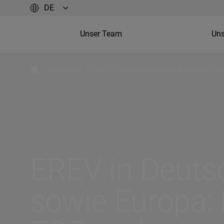
Unser Team
Uns
/
Insights
/
EREV in Deutschland sowie Europa: Mar
EREV in Deuts
sowie Europa: 