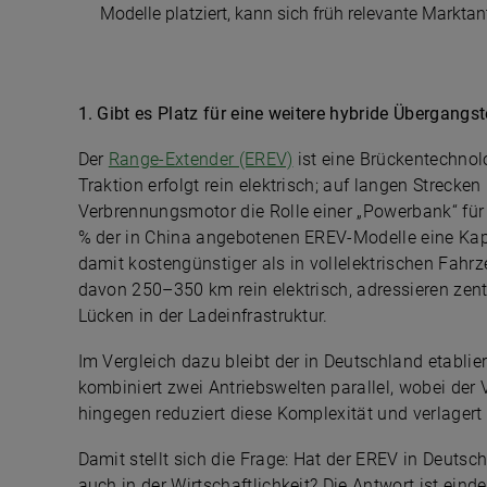
Modelle platziert, kann sich früh relevante Marktant
1. Gibt es Platz für eine weitere hybride Übergan
Der
Range-Extender (EREV)
ist eine Brückentechnol
Traktion erfolgt rein elektrisch; auf langen Streck
Verbrennungsmotor die Rolle einer „Powerbank“ für ei
% der in China angebotenen EREV-Modelle eine Kap
damit kostengünstiger als in voll­elektrischen Fa
davon 250–350 km rein elektrisch, adressieren ze
Lücken in der Ladeinfrastruktur.
Im Vergleich dazu bleibt der in Deutschland etablie
kombiniert zwei Antriebswelten parallel, wobei der 
hingegen reduziert diese Komplexität und verlagert 
Damit stellt sich die Frage: Hat der EREV in Deutsc
auch in der Wirtschaftlichkeit? Die Antwort ist eind