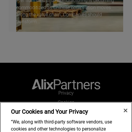
Premium industrial manufacturing is becoming
commoditized as Chinese competition moves
along the value chain. Companies should
transform...
Privacy
Cookies
Our Cookies and Your Privacy
Legal and Regulatory
Accessibility
“We, along with third-party software vendors, use
cookies and other technologies to personalize
Kontakt