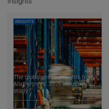
Insights
INSIGHTS
The global press: Insights from
AlixPartners' 2026 industrials
study