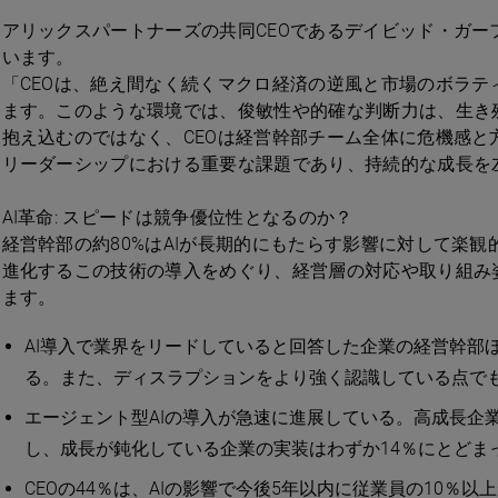
アリックスパートナーズの共同CEOであるデイビッド・ガーフィール
います。
「CEOは、絶え間なく続くマクロ経済の逆風と市場のボラ
ます。このような環境では、俊敏性や的確な判断力は、生き
抱え込むのではなく、CEOは経営幹部チーム全体に危機感
リーダーシップにおける重要な課題であり、持続的な成長を
AI革命: スピードは競争優位性となるのか？
経営幹部の約80%はAIが長期的にもたらす影響に対して楽
進化するこの技術の導入をめぐり、経営層の対応や取り組み
ます。
AI導入で業界をリードしていると回答した企業の経営幹部
る。また、ディスラプションをより強く認識している点で
エージェント型AIの導入が急速に進展している。高成長企
し、成長が鈍化している企業の実装はわずか14％にとどま
CEOの44％は、AIの影響で今後5年以内に従業員の10％