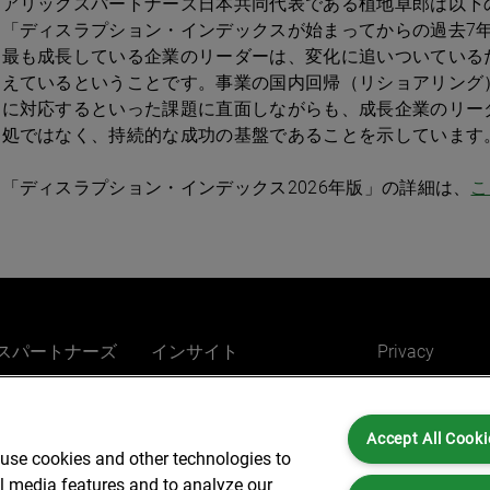
アリックスパートナーズ日本共同代表である植地卓郎は以下
「ディスラプション・インデックスが始まってからの過去7
最も成長している企業のリーダーは、変化に追いついている
えているということです。事業の国内回帰（リショアリング
に対応するといった課題に直面しながらも、成長企業のリー
処ではなく、持続的な成功の基盤であることを示しています
「ディスラプション・インデックス2026年版」の詳細は、
こ
スパートナーズ
インサイト
Privacy
Careers
Cookies
ィス リーダーシ
AlixPartners for you
Legal and Reg
ム
Accept All Cooki
Accessibility
 use cookies and other technologies to
・業界別の取り
al media features and to analyze our