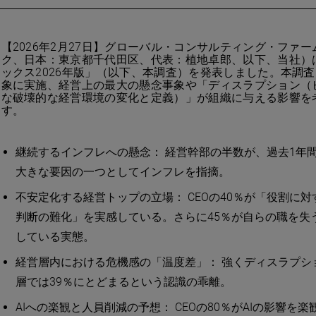
【2026年2月27日】グローバル・コンサルティング・ファー
ク、日本：東京都千代田区、代表：植地卓郎、以下、当社）
ックス2026年版」（以下、本調査）を発表しました。本調査は
象に実施、経営上の最大の懸念事象や「ディスラプション（
な破壊的な経営環境の変化と定義）」が組織に与える影響を
す。
継続するインフレへの懸念： 経営幹部の半数が、過去1年
大きな要因の一つとしてインフレを指摘。
不安定化する経営トップの立場： CEOの40％が「役割に
判断の難化」を実感している。さらに45％が自らの職を失
している実態。
経営層内における危機感の「温度差」： 強くディスラプショ
層では39％にとどまるという認識の乖離。
AIへの楽観と人員削減の予想： CEOの80％がAIの影響を