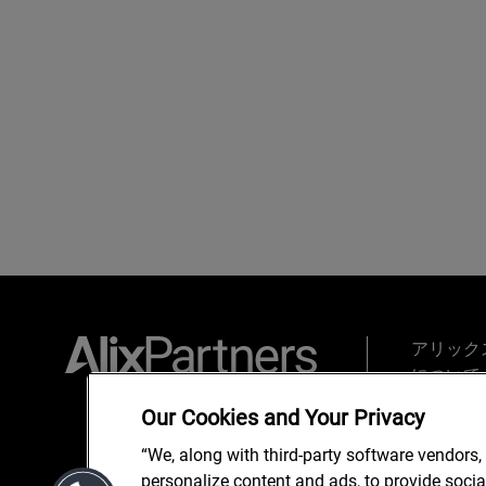
アリック
について
東京オフ
Our Cookies and Your Privacy
ップチー
“We, along with third-party software vendors,
サービス
personalize content and ads, to provide soci