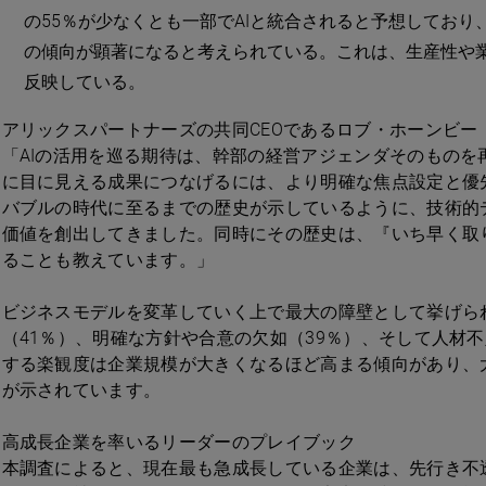
の55％が少なくとも一部でAIと統合されると予想してお
の傾向が顕著になると考えられている。これは、生産性や
反映している。
アリックスパートナーズの共同CEOであるロブ・ホーンビー（R
「AIの活用を巡る期待は、幹部の経営アジェンダそのものを
に目に見える成果につなげるには、より明確な焦点設定と優
バブルの時代に至るまでの歴史が示しているように、技術的
価値を創出してきました。同時にその歴史は、『いち早く取
ることも教えています。」
ビジネスモデルを変革していく上で最大の障壁として挙げら
（41％）、明確な方針や合意の欠如（39％）、そして人材不
する楽観度は企業規模が大きくなるほど高まる傾向があり、
が示されています。
高成長企業を率いるリーダーのプレイブック
本調査によると、現在最も急成長している企業は、先行き不