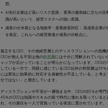
想。
AI先行企業ほど高いリスク意識： 変革の最前線に立ちAI
識が高いという、経営リスクへの強い意識。
成長の分水嶺となる地政学・産業政策対応： 高成長企業の
を策定。これらへの経営推進が成長の分岐点に。
孤立するCEO、その他経営層とのディスラプションへの危機
CEOが抱える不安は他の
幹部層
には十分に理解されていない
ャップが広がっていることが明らかになっています。CEOの
している一方で、同様に感じているCEO以外の幹部層は39％
には変化に効果的に対応する俊敏性が不足している」と考え
分ではない」と懸念しています。
ディスラプションや不安が一層強まる中、CEOの85％が専
45％のCEOは知識やスキルの面で時代に後れを取っていると
れ、その責任を一人で背負っている状況に置かれています。