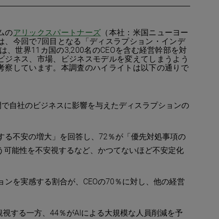
ムの
アリックスパートナーズ
（本社：米国ニューヨー
は、今回で7回目となる「ディスラプション・インデ
、世界11カ国の3,200名のCEOを含む経営幹部を対
ビジネス、市場、ビジネスモデルを変えてしまうよう
考察しています。本調査のハイライトは以下の通りで
間で自社のビジネスに影響を与えたディスラプションの
対する不安の増大」を回答し、72％が「優先対処事項の
う可能性を不安視するなど、かつてないほど不安定化
ンを実感する割合が、CEOの70％に対し、他の経営
楽観視する一方、44％がAIによる大規模な人員削減を予