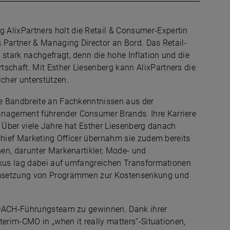
 AlixPartners holt die Retail & Consumer-Expertin
 Partner & Managing Director an Bord. Das Retail-
tark nachgefragt, denn die hohe Inflation und die
chaft. Mit Esther Liesenberg kann AlixPartners die
cher unterstützen.
e Bandbreite an Fachkenntnissen aus der
nagement führender Consumer Brands. Ihre Karriere
l. Über viele Jahre hat Esther Liesenberg danach
Chief Marketing Officer übernahm sie zudem bereits
en, darunter Markenartikler, Mode- und
Fokus lag dabei auf umfangreichen Transformationen
 Umsetzung von Programmen zur Kostensenkung und
r DACH-Führungsteam zu gewinnen. Dank ihrer
terim-CMO in „when it really matters“-Situationen,