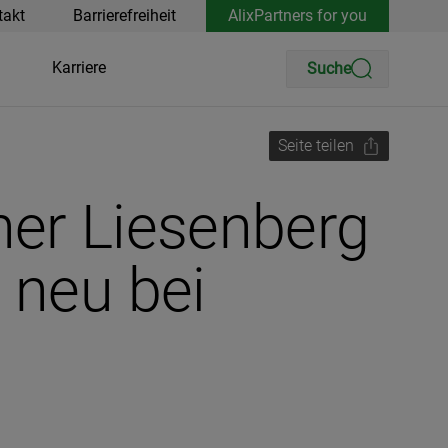
takt
Barrierefreiheit
AlixPartners for you
Karriere
Suche
Seite teilen
her Liesenberg
 neu bei