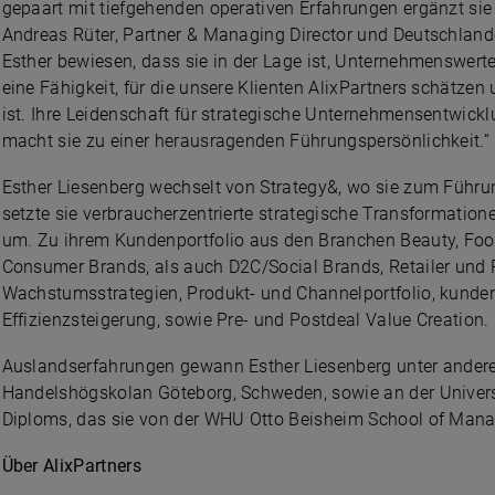
gepaart mit tiefgehenden operativen Erfahrungen ergänzt si
Andreas Rüter, Partner & Managing Director und Deutschlandc
Esther bewiesen, dass sie in der Lage ist, Unternehmenswert
eine Fähigkeit, für die unsere Klienten AlixPartners schätzen 
ist. Ihre Leidenschaft für strategische Unternehmensentwick
macht sie zu einer herausragenden Führungspersönlichkeit.“
Esther Liesenberg wechselt von Strategy&, wo sie zum Führun
setzte sie verbraucherzentrierte strategische Transformat
um. Zu ihrem Kundenportfolio aus den Branchen Beauty, Fo
Consumer Brands, als auch D2C/Social Brands, Retailer und 
Wachstumsstrategien, Produkt- und Channelportfolio, kundenz
Effizienzsteigerung, sowie Pre- und Postdeal Value Creation.
Auslandserfahrungen gewann Esther Liesenberg unter ande
Handelshögskolan Göteborg, Schweden, sowie an der Universi
Diploms, das sie von der WHU Otto Beisheim School of Mana
Über AlixPartners