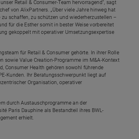
e unser Retail & Consumer-Team hervorragend“, sagt
hef von AlixPartners. „Über viele Jahre hinweg hat
e zu schaffen, zu schützen und wiederherzustellen –
und für die Esther somit in bester Weise vorbereitet
lung gekoppelt mit operativer Umsetzungsexpertise
gsteam für Retail & Consumer gehörte. In ihrer Rolle
ionen sowie Value Creation-Programme im M&A-Kontext
od, Consumer Health gehören sowohl führende
PE-Kunden. Ihr Beratungsschwerpunkt liegt auf
entrischer Organisation, operativer
rem durch Austauschprogramme an der
té Paris Dauphine als Bestandteil ihres BWL-
gement erhielt.