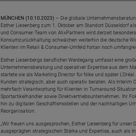
MÜNCHEN (10.10.2023) –
Die globale Unternehmensberatung
Esther Liesenberg zum 1. Oktober am Standort Düsseldorf als
und Consumer-Team von AlixPartners wird derzeit besonders s
Konsumzurückhaltung schwächen weiterhin die deutsche Wirts
Klienten im Retail & Consumer-Umfeld fortan noch umfangrei
Esther Liesenbergs beruflicher Werdegang umfasst eine groß
Unternehmensberatung und operativer Expertise aus dem Ma
startete sie als Marketing Director für Nike und später L’Oréa
Kunden strategisch, aber auch operativ beraten. Als Interim 
mehrfach Verantwortung für Klienten in Turnaround-Situation
Sportartikelhändler sowie Direktvertriebsunternehmen. Ihr 
hin zu digitalen Geschäftsmodellen und der nachhaltigen
Reorganisation.
„Wir freuen uns ausgesprochen, Esther Liesenberg für unse
ausgeprägten strategischen Stärke und Expertise, auch als In