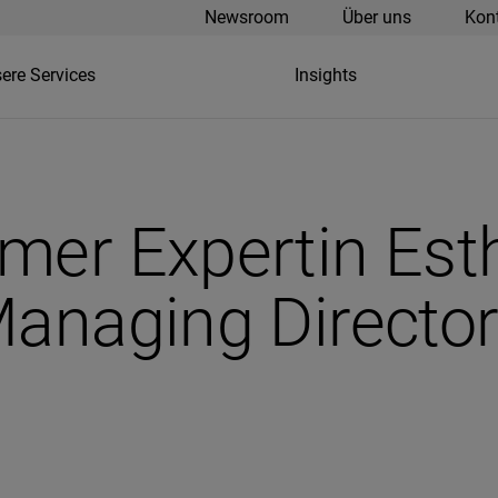
Newsroom
Über uns
Kon
ere Services
Insights
mer Expertin Est
Managing Director