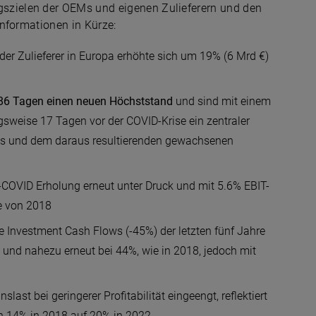
zielen der OEMs und eigenen Zulieferern und den
nformationen in Kürze:
der Zulieferer in Europa erhöhte sich um 19% (6 Mrd €)
n 86 Tagen einen neuen Höchststand
und sind mit einem
weise 17 Tagen vor der COVID-Krise ein zentraler
ns und dem daraus resultierenden gewachsenen
-COVID Erholung erneut unter Druck und mit 5.6% EBIT-
e von 2018
e Investment Cash Flows (-45%) der letzten fünf Jahre
nd nahezu erneut bei 44%, wie in 2018, jedoch mit
slast bei geringerer Profitabilität eingeengt, reflektiert
n 14% in 2018 auf 20% in 2022