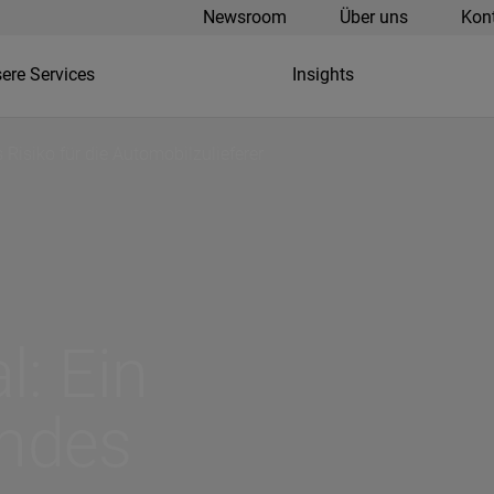
Newsroom
Über uns
Kon
ere Services
Insights
Risiko für die Automobilzulieferer
l: Ein
ndes