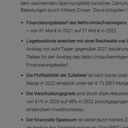
dem wachsenden Spannungsfeld zwischen Zahlungs
Belastungen durch höhere Zinsen. Die wichtigsten I
Finanzierungsbedarf des Netto-Umlaufvermögens
– von 31 Mrd € in 2021 auf 37 Mrd € in 2022
Lagerbestände erreichen mit einer Reichweite vo
Anstieg von acht Tagen gegenüber 2021 beziehungs
Treiber für den Anstieg des Netto-Umlaufvermöge
Finanzierungsbedarf
Die Profitabilität der Zulieferer
ist nach kurzer post
Marge in 2022 erheblich unter der 8.1% EBIT-Marg
Die Verschuldungsgrade
sind durch stark reduziert
von 61% in 2020 auf 48% in 2022 zurückgegangen u
erheblichem Investitionsstau
Der finanzielle Spielraum
ist
weiter durch höhere Zin
im Anstieg des Zinsdeckungsgrads (Zins/EBIT) vo