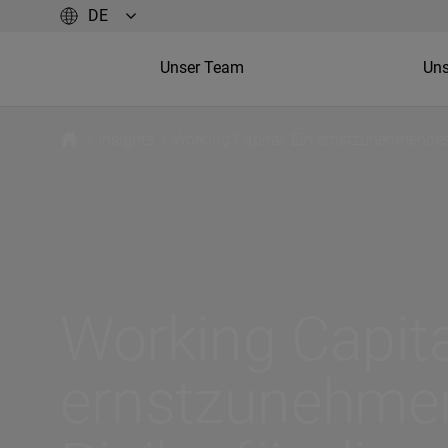
Unser Team
Uns
/
Insights
/
Working Capital: Ein ernstzunehmendes 
Working Capita
ernstzunehme