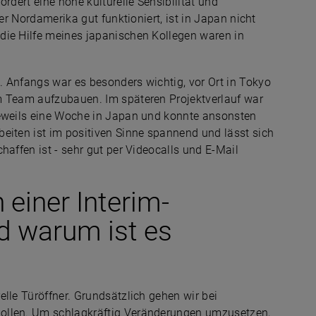
rdert eine hohe kulturelle Sensibilität und
der Nordamerika gut funktioniert, ist in Japan nicht
die Hilfe meines japanischen Kollegen waren in
 Anfangs war es besonders wichtig, vor Ort in Tokyo
m Team aufzubauen. Im späteren Projektverlauf war
jeweils eine Woche in Japan und konnte ansonsten
eiten ist im positiven Sinne spannend und lässt sich
haffen ist - sehr gut per Videocalls und E-Mail
einer Interim-
d warum ist es
lle Türöffner. Grundsätzlich gehen wir bei
ollen. Um schlagkräftig Veränderungen umzusetzen,