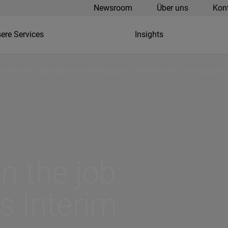
Newsroom
Über uns
Kon
ere Services
Insights
 als Interim Manager bei einem global operierenden Technologie
n the job:
s Interim