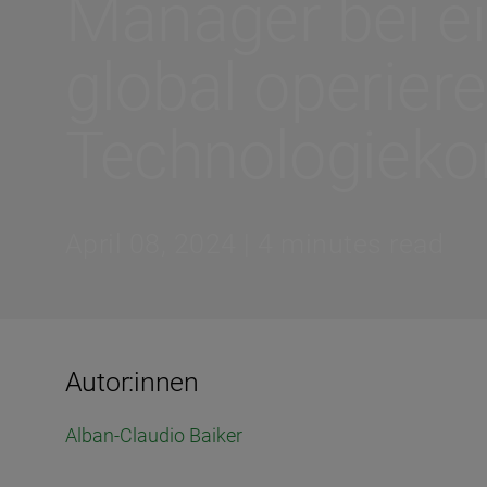
Manager bei e
global operier
Technologieko
April 08, 2024 | 4 minutes read
Autor:innen
Alban-Claudio Baiker