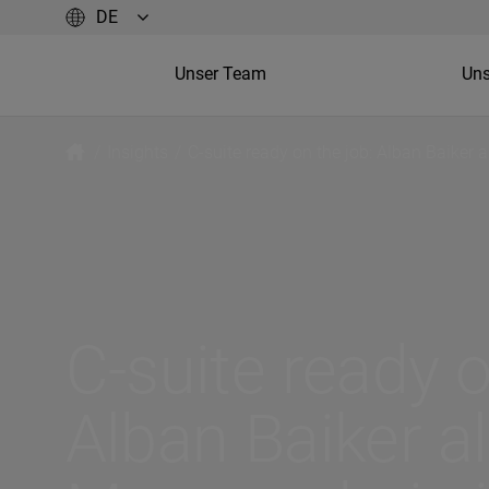
Unser Team
Uns
/
Insights
/
C-suite ready on the job: Alban Baiker
C-suite ready o
Alban Baiker al