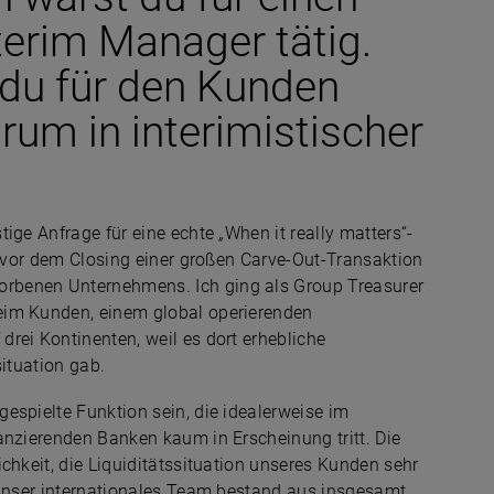
terim Manager tätig.
 du für den Kunden
m in interimistischer
ige Anfrage für eine echte „When it really matters“-
z vor dem Closing einer großen Carve-Out-Transaktion
rbenen Unternehmens. Ich ging als Group Treasurer
eim Kunden, einem global operierenden
rei Kontinenten, weil es dort erhebliche
situation gab.
espielte Funktion sein, die idealerweise im
anzierenden Banken kaum in Erscheinung tritt. Die
chkeit, die Liquiditätssituation unseres Kunden sehr
 Unser internationales Team bestand aus insgesamt