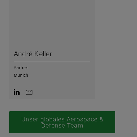
André Keller
Partner
Munich
AriaLabel.ContactInLinkedin
AriaLabel.ContactByEmail
Unser globales Aerospace &
Defense Team