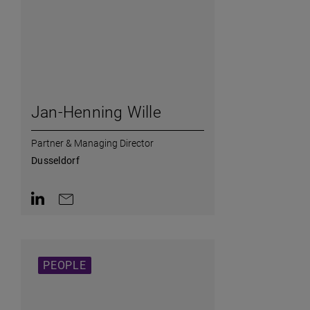
Jan-Henning Wille
Partner & Managing Director
Dusseldorf
AriaLabel.ContactInLinkedin
AriaLabel.ContactByEmail
PEOPLE