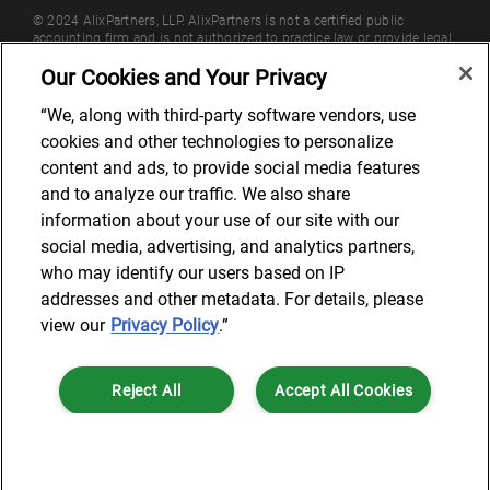
© 2024 AlixPartners, LLP. AlixPartners is not a certified public
accounting firm and is not authorized to practice law or provide legal
services.
Our Cookies and Your Privacy
*Registered Name: AlixPartners UK LLP | Registered Address: 6 New
Street Square London, EC4A 3BF United Kingdom | Registration
“We, along with third-party software vendors, use
Number: OC360308 | Place of Registration: England & Wales
cookies and other technologies to personalize
content and ads, to provide social media features
and to analyze our traffic. We also share
information about your use of our site with our
social media, advertising, and analytics partners,
who may identify our users based on IP
addresses and other metadata. For details, please
view our
Privacy Policy
.”
Reject All
Accept All Cookies
Cookies Settings