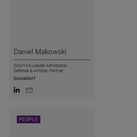
Daniel Makowski
DACH Co-Leader Aerospace,
Defense & Airlines,
Partner
Dusseldorf
AriaLabel.ContactInLinkedin
AriaLabel.ContactByEmail
PEOPLE