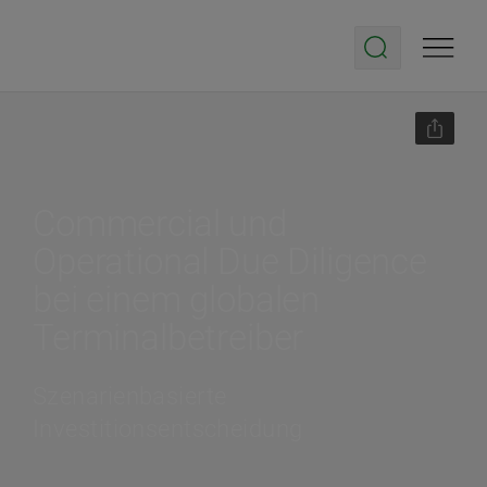
Commercial und
Operational Due Diligence
bei einem globalen
Terminalbetreiber
Szenarienbasierte
Investitionsentscheidung