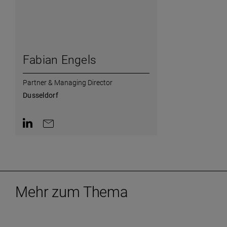
Fabian Engels
Partner & Managing Director
Dusseldorf
AriaLabel.ContactInLinkedin
AriaLabel.ContactByEmail
Mehr zum Thema