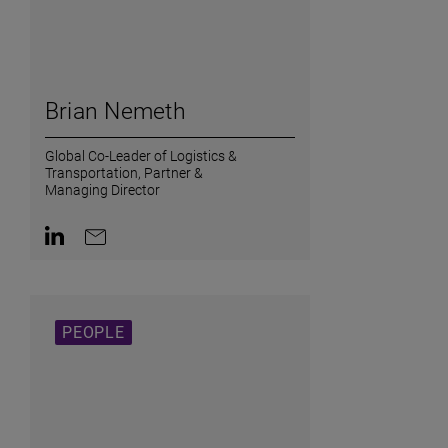
Brian Nemeth
Global Co-Leader of Logistics &
Transportation,
Partner &
Managing Director
AriaLabel.ContactInLinkedin
AriaLabel.ContactByEmail
PEOPLE