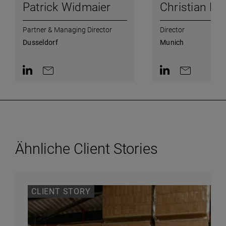
Patrick Widmaier
Christian Ra
Partner & Managing Director
Director
Dusseldorf
Munich
AriaLabel.ContactInLinkedin
AriaLabel.ContactByEmail
AriaLabel.ContactI
AriaLabel.Co
Ähnliche Client Stories
CLIENT STORY