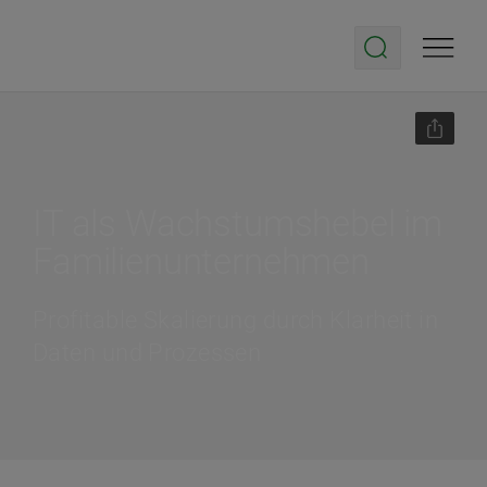
IT als Wachstumshebel im
Familienunternehmen
Profitable Skalierung durch Klarheit in
Daten und Prozessen