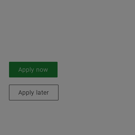
#
LI-Hybrid
#LI-AP2
Apply now
Apply later