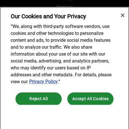
Cookies
Our Cookies and Your Privacy
Legal and Regulatory
Accessibility
“We, along with third-party software vendors, use
cookies and other technologies to personalize
Connect with us
content and ads, to provide social media features
and to analyze our traffic. We also share
information about your use of our site with our
social media, advertising, and analytics partners,
Subscribe to updates
who may identify our users based on IP
addresses and other metadata. For details, please
view our
Privacy Policy
.”
© 2025 AlixPartners, LLP. AlixPartners is not a certified public
Reject All
Accept All Cookies
accounting firm and is not authorized to practice law or provide legal
services.
*Registered Name: AlixPartners UK LLP | Registered Address: 6 New
Cookies Settings
Street Square London, EC4A 3BF United Kingdom | Registration
Number: OC360308 | Place of Registration: England & Wales