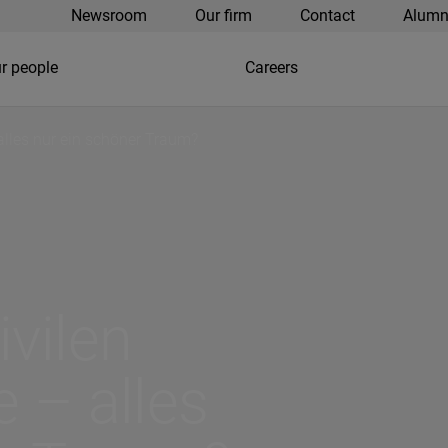
Newsroom
Our firm
Contact
Alumn
r people
Careers
alles nur ein schöner Traum?
ivilen
e – alles