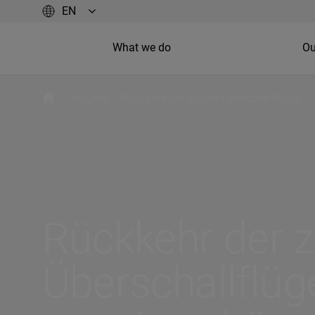
What we do
Ou
/
Insights
/
Rückkehr der zivilen Überschallflüge – 
Rückkehr der z
Überschallflüg