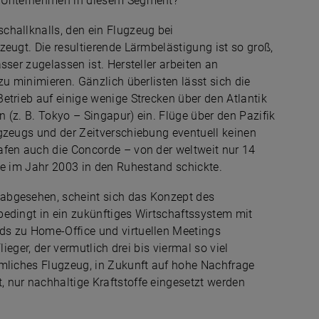
r Unternehmen in diesem Segment?
challknalls, den ein Flugzeug bei
eugt. Die resultierende Lärmbelästigung ist so groß,
sser zugelassen ist. Hersteller arbeiten an
zu minimieren. Gänzlich überlisten lässt sich die
etrieb auf einige wenige Strecken über den Atlantik
 (z. B. Tokyo – Singapur) ein. Flüge über den Pazifik
gzeugs und der Zeitverschiebung eventuell keinen
afen auch die Concorde – von der weltweit nur 14
ie im Jahr 2003 in den Ruhestand schickte.
abgesehen, scheint sich das Konzept des
bedingt in ein zukünftiges Wirtschaftssystem mit
ds zu Home-Office und virtuellen Meetings
ieger, der vermutlich drei bis viermal so viel
mmliches Flugzeug, in Zukunft auf hohe Nachfrage
 nur nachhaltige Kraftstoffe eingesetzt werden