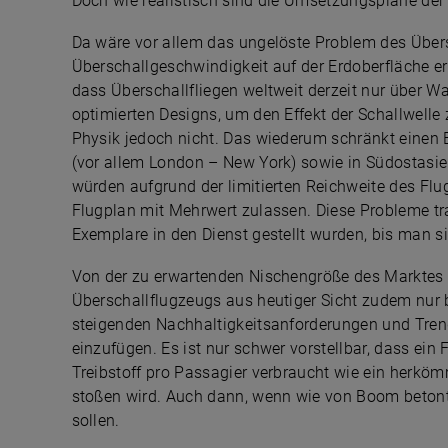
Doch wie realistisch sind die Umsetzungspläne de
Da wäre vor allem das ungelöste Problem des Übers
Überschallgeschwindigkeit auf der Erdoberfläche erz
dass Überschallfliegen weltweit derzeit nur über Wa
optimierten Designs, um den Effekt der Schallwelle 
Physik jedoch nicht. Das wiederum schränkt einen B
(vor allem London – New York) sowie in Südostasien
würden aufgrund der limitierten Reichweite des Flu
Flugplan mit Mehrwert zulassen. Diese Probleme tr
Exemplare in den Dienst gestellt wurden, bis man s
Von der zu erwartenden Nischengröße des Marktes 
Überschallflugzeugs aus heutiger Sicht zudem nur 
steigenden Nachhaltigkeitsanforderungen und Tren
einzufügen. Es ist nur schwer vorstellbar, dass ein Fl
Treibstoff pro Passagier verbraucht wie ein herkö
stoßen wird. Auch dann, wenn wie von Boom betont,
sollen.