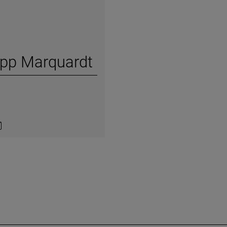
ipp Marquardt
on LinkedIn
ntact by e-mail