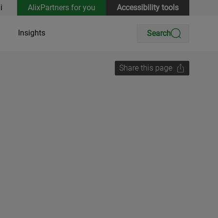
i
AlixPartners for you
Accessibility tools
Insights
Search
Share this page