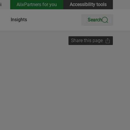
i
AlixPartners for you
Accessibility tools
Insights
Search
Share this page