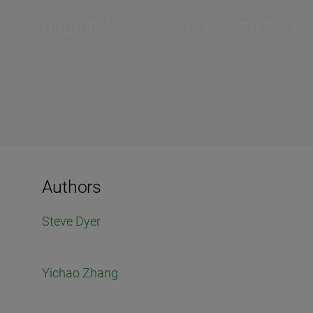
August 13, 2025 | less than a min
Authors
Steve Dyer
Yichao Zhang