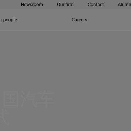
Newsroom
Our firm
Contact
Alumn
r people
Careers
中国汽车
式