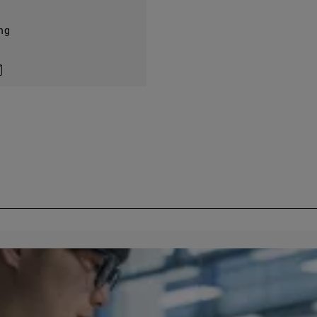
ng
on LinkedIn
ntact by e-mail