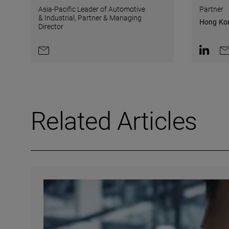
Asia-Pacific Leader of Automotive
Partner
& Industrial,
Partner & Managing
Hong Ko
Director
Contact by e-mail
Contact 
Co
Related Articles