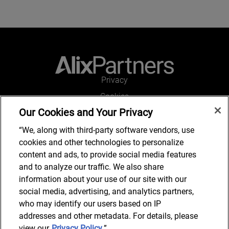
Privacy
Cookies
Our Cookies and Your Privacy
Legal and Regulatory
Accessibility
“We, along with third-party software vendors, use
cookies and other technologies to personalize
Connect with us
content and ads, to provide social media features
and to analyze our traffic. We also share
information about your use of our site with our
social media, advertising, and analytics partners,
Subscribe to updates
who may identify our users based on IP
addresses and other metadata. For details, please
view our
Privacy Policy
.”