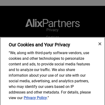
Privacy
Cookies
Our Cookies and Your Privacy
Legal and Regulatory
Accessibility
“We, along with third-party software vendors, use
cookies and other technologies to personalize
Connect with us
content and ads, to provide social media features
and to analyze our traffic. We also share
information about your use of our site with our
social media, advertising, and analytics partners,
Subscribe to updates
who may identify our users based on IP
addresses and other metadata. For details, please
view our
Privacy Policy
.”